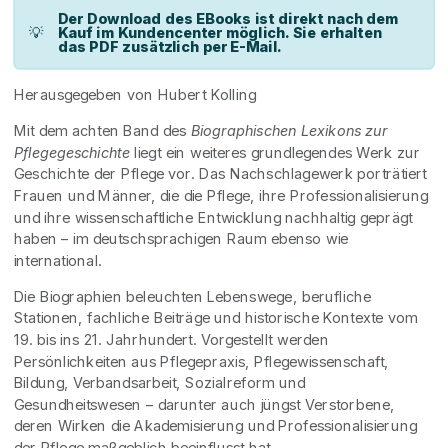
Der Download des EBooks ist direkt nach dem
💡
Kauf im Kundencenter möglich. Sie erhalten
das PDF zusätzlich per E-Mail.
Herausgegeben von Hubert Kolling
Mit dem achten Band des
Biographischen Lexikons zur
Pflegegeschichte
liegt ein weiteres grundlegendes Werk zur
Geschichte der Pflege vor. Das Nachschlagewerk porträtiert
Frauen und Männer, die die Pflege, ihre Professionalisierung
und ihre wissenschaftliche Entwicklung nachhaltig geprägt
haben – im deutschsprachigen Raum ebenso wie
international.
Die Biographien beleuchten Lebenswege, berufliche
Stationen, fachliche Beiträge und historische Kontexte vom
19. bis ins 21. Jahrhundert. Vorgestellt werden
Persönlichkeiten aus Pflegepraxis, Pflegewissenschaft,
Bildung, Verbandsarbeit, Sozialreform und
Gesundheitswesen – darunter auch jüngst Verstorbene,
deren Wirken die Akademisierung und Professionalisierung
der Pflege maßgeblich beeinflusst hat.