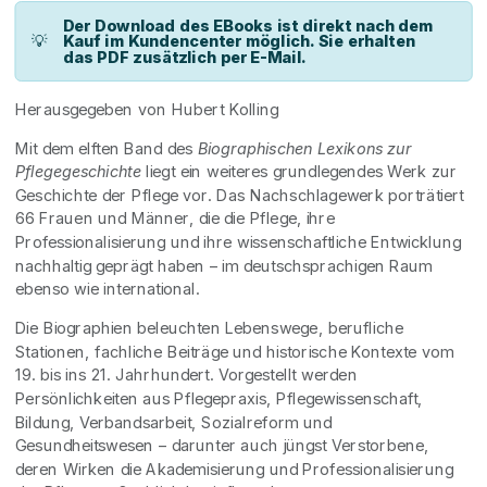
Der Download des EBooks ist direkt nach dem
💡
Kauf im Kundencenter möglich. Sie erhalten
das PDF zusätzlich per E-Mail.
Herausgegeben von Hubert Kolling
Mit dem elften Band des
Biographischen Lexikons zur
Pflegegeschichte
liegt ein weiteres grundlegendes Werk zur
Geschichte der Pflege vor. Das Nachschlagewerk porträtiert
66 Frauen und Männer, die die Pflege, ihre
Professionalisierung und ihre wissenschaftliche Entwicklung
nachhaltig geprägt haben – im deutschsprachigen Raum
ebenso wie international.
Die Biographien beleuchten Lebenswege, berufliche
Stationen, fachliche Beiträge und historische Kontexte vom
19. bis ins 21. Jahrhundert. Vorgestellt werden
Persönlichkeiten aus Pflegepraxis, Pflegewissenschaft,
Bildung, Verbandsarbeit, Sozialreform und
Gesundheitswesen – darunter auch jüngst Verstorbene,
deren Wirken die Akademisierung und Professionalisierung