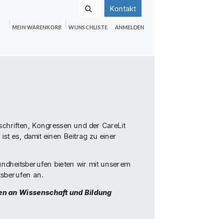
Kontakt
MEIN WARENKORB
WUNSCHLISTE
ANMELDEN
nden
Shop
Hilfe
Jobs
tschriften, Kongressen und der CareLit
st es, damit einen Beitrag zu einer
ndheitsberufen bieten wir mit unserem
sberufen an.
gen an Wissenschaft und Bildung