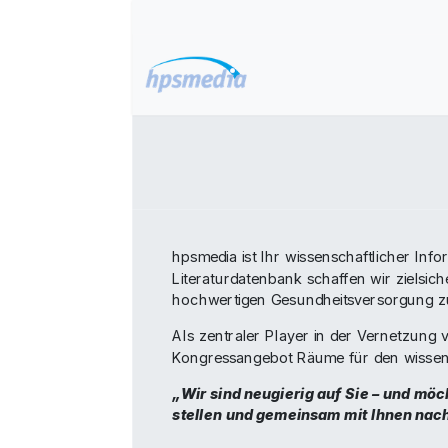
Zum Inhalt springen
Home
Datenbanken
hpsmedia ist Ihr wissenschaftlicher Inf
Literaturdatenbank schaffen wir zielsic
hochwertigen Gesundheitsversorgung zu
Als zentraler Player in der Vernetzung
Kongressangebot Räume für den wissens
„Wir sind neugierig auf Sie – und mö
stellen und gemeinsam mit Ihnen nac