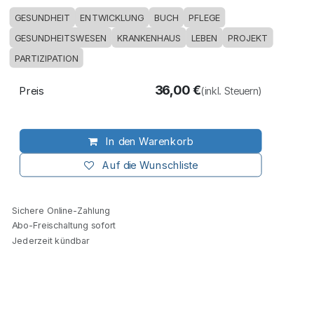
GESUNDHEIT
ENTWICKLUNG
BUCH
PFLEGE
GESUNDHEITSWESEN
KRANKENHAUS
LEBEN
PROJEKT
PARTIZIPATION
36,00
€
Preis
(inkl. Steuern)
In den Warenkorb
Auf die Wunschliste
Sichere Online-Zahlung
Abo-Freischaltung sofort
Jederzeit kündbar