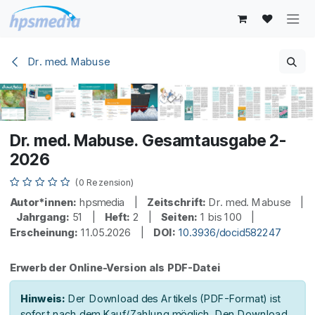
Zum Inhalt springen
Dr. med. Mabuse
Dr. med. Mabuse. Gesamtausgabe 2-
2026
(0 Rezension)
Autor*innen:
hpsmedia |
Zeitschrift:
Dr. med. Mabuse |
Jahrgang:
51 |
Heft:
2 |
Seiten:
1 bis 100 |
Erscheinung:
11.05.2026 |
DOI:
10.3936/docid582247
Erwerb der Online-Version als PDF-Datei
Hinweis:
Der Download des Artikels (PDF-Format) ist
sofort nach dem Kauf/Zahlung möglich. Den Download