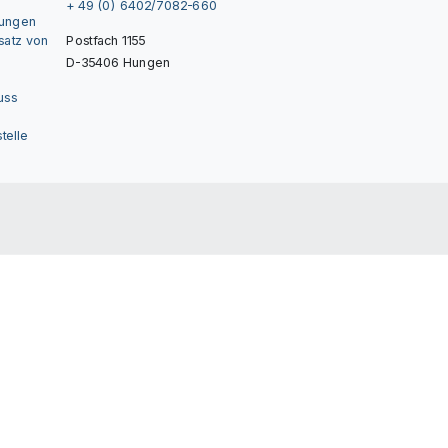
+ 49 (0) 6402/7082-660
gungen
nsatz von
Postfach 1155
D-35406 Hungen
uss
telle