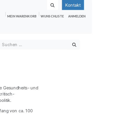
Kontakt
MEIN WARENKORB
WUNSCHLISTE
ANMELDEN
nden
Shop
Hilfe
Jobs
lle Gesundheits- und
ritisch-
litik.
mfang von ca. 100