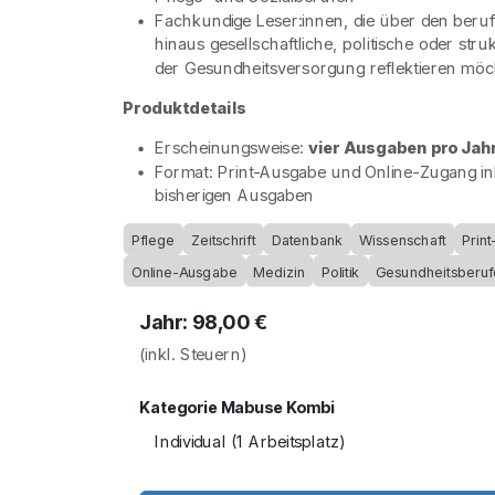
Fachkundige Leser:innen, die über den berufl
hinaus gesellschaftliche, politische oder stru
der Gesundheitsversorgung reflektieren mö
Produktdetails
Erscheinungsweise:
vier Ausgaben pro Jah
Format: Print-Ausgabe und Online-Zugang ink
bisherigen Ausgaben
Pflege
Zeitschrift
Datenbank
Wissenschaft
Prin
Online-Ausgabe
Medizin
Politik
Gesundheitsberuf
Jahr: 98,00 €
(inkl. Steuern)
Kategorie Mabuse Kombi