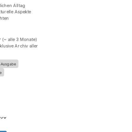
ichen Alltag
kturelle Aspekte
chten
r
(~ alle 3 Monate)
lusive Archiv aller
t-Ausgabe
e