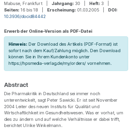
Mabuse, Frankfurt |
Jahrgang:
30 |
Heft:
3 |
Seiten:
16 bis 18 |
Erscheinung:
01.03.2005 |
DOI:
10.3936/docid84442
Erwerb der Online-Version als PDF-Datei
Hinweis:
Der Download des Artikels (PDF-Format) ist
sofort nach dem Kauf/Zahlung möglich. Den Download
können Sie in Ihrem Kundenkonto unter
https://hpsmedia-verlag.de/my/orders/ vornehmen.
Abstract
Die Pharmakritik in Deutschland sei immer noch
unterentwickelt, sagt Peter Sawicki. Er ist seit November
2004 Leiter des neuen Instituts für Qualität und
Wirtschaftlichkeit im Gesundheitswesen. Was er vorhat, um
dies zu ändern und auf welche Verhältnisse er dabei trifft,
berichtet Ulrike Winkelmann.