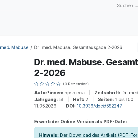
Zeitschriften
Open Access
Kongresse
Firmenku
 med. Mabuse
Dr. med. Mabuse. Gesamtausgabe 2-2026
Dr. med. Mabuse. Gesam
2-2026
(0 Rezension)
Autor*innen:
hpsmedia |
Zeitschrift:
Dr. me
Jahrgang:
51 |
Heft:
2 |
Seiten:
1 bis 100
11.05.2026 |
DOI:
10.3936/docid582247
Erwerb der Online-Version als PDF-Datei
Hinweis:
Der Download des Artikels (PDF-Form