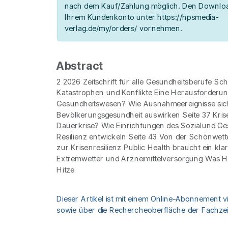
nach dem Kauf/Zahlung möglich. Den Downloa
Ihrem Kundenkonto unter https://hpsmedia-
verlag.de/my/orders/ vornehmen.
Abstract
2 2026 Zeitschrift für alle Gesundheitsberufe Sc
Katastrophen und Konflikte Eine Herausforderun
Gesundheitswesen? Wie Ausnahmeereignisse sich
Bevölkerungsgesundheit auswirken Seite 37 Krise
Dauerkrise? Wie Einrichtungen des Sozialund G
Resilienz entwickeln Seite 43 Von der Schönwett
zur Krisenresilienz Public Health braucht ein kla
Extremwetter und Arzneimittelversorgung Was 
Hitze
Dieser Artikel ist mit einem Online-Abonnement v
sowie über die Rechercheoberfläche der Fachzeit