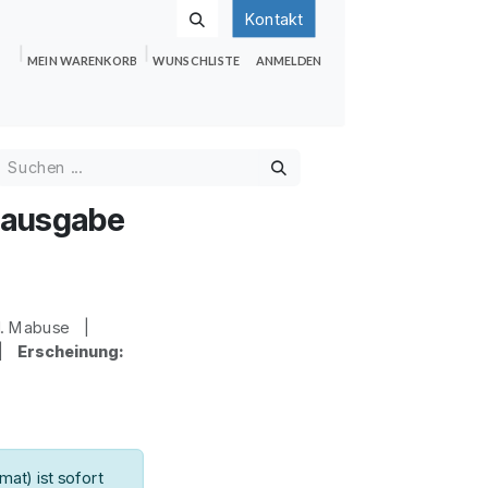
Kontakt
MEIN WARENKORB
WUNSCHLISTE
ANMELDEN
nden
Shop
Hilfe
Jobs
tausgabe
d. Mabuse |
 |
Erscheinung:
at) ist sofort