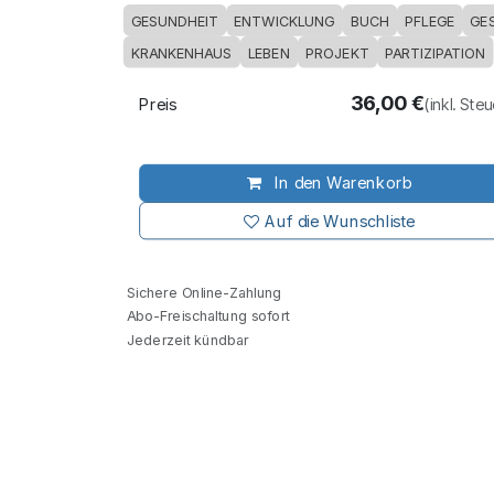
GESUNDHEIT
ENTWICKLUNG
BUCH
PFLEGE
GE
KRANKENHAUS
LEBEN
PROJEKT
PARTIZIPATION
36,00
€
Preis
(inkl. Ste
In den Warenkorb
Auf die Wunschliste
Sichere Online-Zahlung
Abo-Freischaltung sofort
Jederzeit kündbar