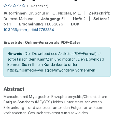
(0 Rezension)
Autor*innen:
Dr. Schüller, K. ; Nicolas, M L. |
Zeitschrift:
Dr. med. Mabuse |
Jahrgang:
51 |
Heft:
2 |
Seiten:
1
bis 1 |
Erscheinung:
11.05.2026 |
DOI:
10.3936/dmm_artid47763384
Erwerb der Online-Version als PDF-Datei
Hinweis:
Der Download des Artikels (PDF-Format) ist
sofort nach dem Kauf/Zahlung möglich. Den Download
können Sie in Ihrem Kundenkonto unter
https://hpsmedia-verlag.de/my/orders/ vornehmen.
Abstract
Menschen mit Myalgischer Enzephalomyelitis/Chronischem
Fatigue-Syndrom (ME/CFS) leiden unter einer schweren
Erkrankung – und sie leiden unter den Folgen einer kaum
vorhandenen Gesundheitsversorgung sowie den