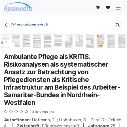
Zum Inhalt springen
Pflegewissenschaft
Ambulante Pflege als KRITIS.
Risikoanalysen als systematischer
Ansatz zur Betrachtung von
Pflegediensten als Kritische
Infrastruktur am Beispiel des Arbeiter-
Samariter-Bundes in Nordrhein-
Westfalen
(0 Rezension)
Autor*innen:
Hofmann,D. ; Hohnbaum, D. ; Prof. Dr. Fekete,
A. |
Zeitschrift:
Pflegewissenschaft |
Jahrgang:
28 |