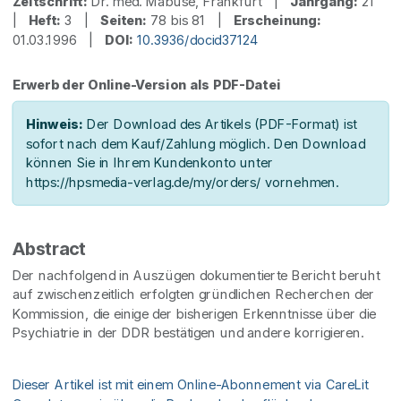
Zeitschrift:
Dr. med. Mabuse, Frankfurt |
Jahrgang:
21
|
Heft:
3 |
Seiten:
78 bis 81 |
Erscheinung:
01.03.1996 |
DOI:
10.3936/docid37124
Erwerb der Online-Version als PDF-Datei
Hinweis:
Der Download des Artikels (PDF-Format) ist
sofort nach dem Kauf/Zahlung möglich. Den Download
können Sie in Ihrem Kundenkonto unter
https://hpsmedia-verlag.de/my/orders/ vornehmen.
Abstract
Der nachfolgend in Auszügen dokumentierte Bericht beruht
auf zwischenzeitlich erfolgten gründlichen Recherchen der
Kommission, die einige der bisherigen Erkenntnisse über die
Psychiatrie in der DDR bestätigen und andere korrigieren.
Dieser Artikel ist mit einem Online-Abonnement via CareLit