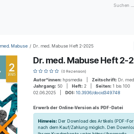
Zeitschriften
Open Access
Kongresse
Firmenku
 med. Mabuse
Dr. med. Mabuse Heft 2-2025
Dr. med. Mabuse Heft 2-
(0 Rezension)
Autor*innen:
hpsmedia |
Zeitschrift:
Dr. me
Jahrgang:
50 |
Heft:
2 |
Seiten:
1 bis 10
02.06.2025 |
DOI:
10.3936/docid349748
Erwerb der Online-Version als PDF-Datei
Hinweis:
Der Download des Artikels (PDF-Form
nach dem Kauf/Zahlung möglich. Den Downloa
Ihrem Kundenkonto unter https://hpsmedia-