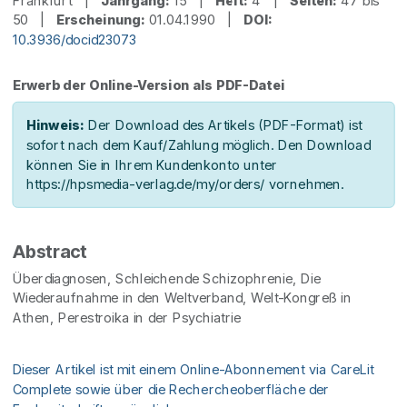
Frankfurt |
Jahrgang:
15 |
Heft:
4 |
Seiten:
47 bis
50 |
Erscheinung:
01.04.1990 |
DOI:
10.3936/docid23073
Erwerb der Online-Version als PDF-Datei
Hinweis:
Der Download des Artikels (PDF-Format) ist
sofort nach dem Kauf/Zahlung möglich. Den Download
können Sie in Ihrem Kundenkonto unter
https://hpsmedia-verlag.de/my/orders/ vornehmen.
Abstract
Überdiagnosen, Schleichende Schizophrenie, Die
Wiederaufnahme in den Weltverband, Welt-Kongreß in
Athen, Perestroika in der Psychiatrie
Dieser Artikel ist mit einem Online-Abonnement via CareLit
Complete sowie über die Rechercheoberfläche der