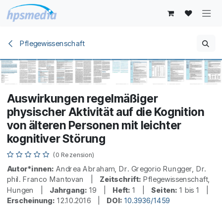
Zum Inhalt springen
Pflegewissenschaft
Auswirkungen regelmäßiger
physischer Aktivität auf die Kognition
von älteren Personen mit leichter
kognitiver Störung
(0 Rezension)
Autor*innen:
Andrea Abraham, Dr. Gregorio Rungger, Dr.
phil. Franco Mantovan |
Zeitschrift:
Pflegewissenschaft,
Hungen |
Jahrgang:
19 |
Heft:
1 |
Seiten:
1 bis 1 |
Erscheinung:
12.10.2016 |
DOI:
10.3936/1459