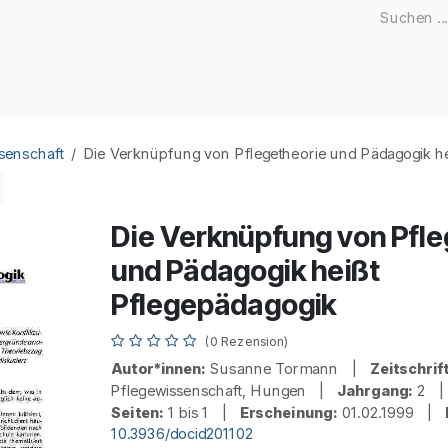
Zeitschriften
Open Access
Kongresse
Firmenku
senschaft
Die Verknüpfung von Pflegetheorie und Pädagogik he
Die Verknüpfung von Pfle
und Pädagogik heißt
Pflegepädagogik
(0 Rezension)
Autor*innen:
Susanne Tormann |
Zeitschrift
Pflegewissenschaft, Hungen |
Jahrgang:
2 
Seiten:
1 bis 1 |
Erscheinung:
01.02.1999 |
10.3936/docid201102