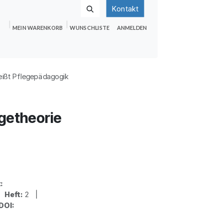
Kontakt
MEIN WARENKORB
WUNSCHLISTE
ANMELDEN
nden
Shop
Hilfe
Jobs
ißt Pflegepädagogik
getheorie
:
|
Heft:
2 |
DOI: