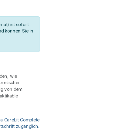
at) ist sofort
d können Sie in
rden, wie
eoretischer
ig von dem
aktikable
ia CareLit Complete
schrift zugänglich.