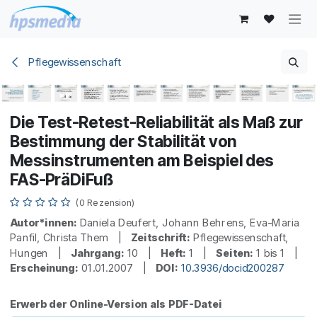
Zum Inhalt springen
Pflegewissenschaft
Die Test-Retest-Reliabilität als Maß zur
Bestimmung der Stabilität von
Messinstrumenten am Beispiel des
FAS-PräDiFuß
(0 Rezension)
Autor*innen:
Daniela Deufert, Johann Behrens, Eva-Maria
Panfil, Christa Them |
Zeitschrift:
Pflegewissenschaft,
Hungen |
Jahrgang:
10 |
Heft:
1 |
Seiten:
1 bis 1 |
Erscheinung:
01.01.2007 |
DOI:
10.3936/docid200287
Erwerb der Online-Version als PDF-Datei