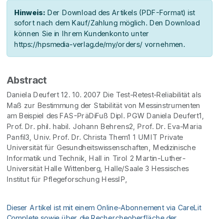
Hinweis:
Der Download des Artikels (PDF-Format) ist
sofort nach dem Kauf/Zahlung möglich. Den Download
können Sie in Ihrem Kundenkonto unter
https://hpsmedia-verlag.de/my/orders/ vornehmen.
Abstract
Daniela Deufert 12. 10. 2007 Die Test-Retest-Reliabilität als
Maß zur Bestimmung der Stabilität von Messinstrumenten
am Beispiel des FAS-PräDiFuß Dipl. PGW Daniela Deufert1,
Prof. Dr. phil. habil. Johann Behrens2, Prof. Dr. Eva-Maria
Panfil3, Univ. Prof. Dr. Christa Them1 1 UMIT Private
Universität für Gesundheitswissenschaften, Medizinische
Informatik und Technik, Hall in Tirol 2 Martin-Luther-
Universität Halle Wittenberg, Halle/Saale 3 Hessisches
Institut für Pflegeforschung HessIP,
Dieser Artikel ist mit einem Online-Abonnement via CareLit
Complete sowie über die Rechercheoberfläche der