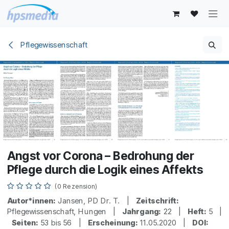
Zum Inhalt springen
Pflegewissenschaft
Angst vor Corona – Bedrohung der
Pflege durch die Logik eines Affekts
(0 Rezension)
Autor*innen:
Jansen, PD Dr. T. |
Zeitschrift:
Pflegewissenschaft, Hungen |
Jahrgang:
22 |
Heft:
5 |
Seiten:
53 bis 56 |
Erscheinung:
11.05.2020 |
DOI: