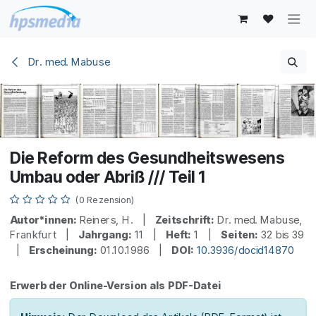
Zum Inhalt springen
Dr. med. Mabuse
Die Reform des Gesundheitswesens
Umbau oder Abriß /// Teil 1
(0 Rezension)
Autor*innen:
Reiners, H. |
Zeitschrift:
Dr. med. Mabuse,
Frankfurt |
Jahrgang:
11 |
Heft:
1 |
Seiten:
32 bis 39
|
Erscheinung:
01.10.1986 |
DOI:
10.3936/docid14870
Erwerb der Online-Version als PDF-Datei