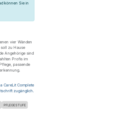
d können Sie in
genen vier Wänden
 soll zu Hause
de Angehörige sind
ahlten Profis im
Pflege, passende
nerkennung.
ia CareLit Complete
schrift zugänglich.
PFLEGESTUFE