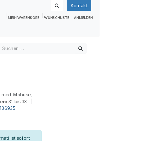
Kontakt
MEIN WARENKORB
WUNSCHLISTE
ANMELDEN
nden
Shop
Hilfe
Jobs
. med. Mabuse,
ten:
31 bis 33 |
d136935
at) ist sofort