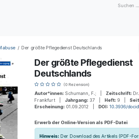
Zeitschriften
Open Access
Kongresse
Firmenku
 Mabuse
Der größte Pflegedienst Deutschlands
Der größte Pflegedienst
Deutschlands
(0 Rezension)
Autor*innen:
Schumann, F.; |
Zeitschrift:
Dr
Frankfurt |
Jahrgang:
37 |
Heft:
9 |
Sei
Erscheinung:
01.09.2012 |
DOI:
10.3936/doci
Erwerb der Online-Version als PDF-Datei
Hinweis:
Der Download des Artikels (PDF-Form