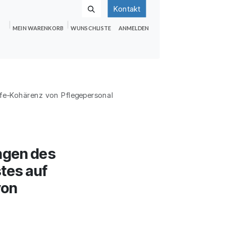
Kontakt
MEIN WARENKORB
WUNSCHLISTE
ANMELDEN
nden
Shop
Hilfe
Jobs
Life-Kohärenz von Pflegepersonal
ngen des
tes auf
von