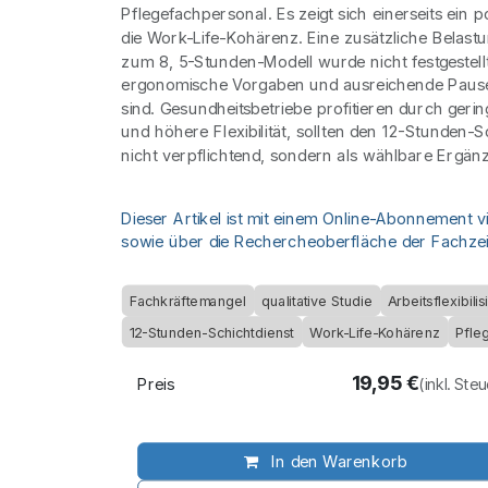
Pflegefachpersonal. Es zeigt sich einerseits ein po
die Work-Life-Kohärenz. Eine zusätzliche Belastu
zum 8, 5-Stunden-Modell wurde nicht festgestell
ergonomische Vorgaben und ausreichende Pause
sind. Gesundheitsbetriebe profitieren durch ger
und höhere Flexibilität, sollten den 12-Stunden-S
nicht verpflichtend, sondern als wählbare Ergän
Dieser Artikel ist mit einem Online-Abonnement v
sowie über die Rechercheoberfläche der Fachzeit
Fachkräftemangel
qualitative Studie
Arbeitsflexibili
12-Stunden-Schichtdienst
Work-Life-Kohärenz
Pfle
19,95
€
Preis
(inkl. Ste
In den Warenkorb