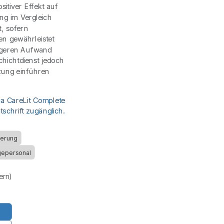
sitiver Effekt auf
ng im Vergleich
t, sofern
n gewährleistet
ingeren Aufwand
chichtdienst jedoch
zung einführen
ia CareLit Complete
schrift zugänglich.
sierung
gepersonal
uern)