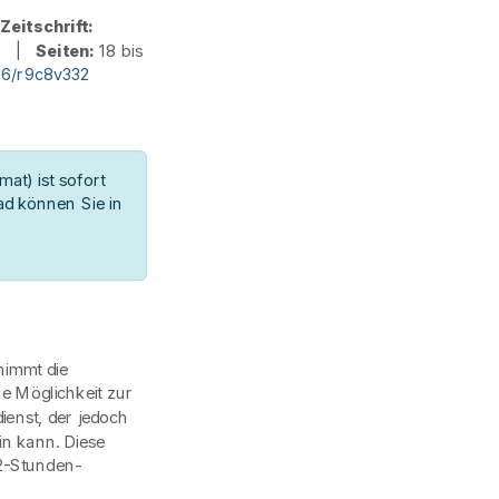
|
Zeitschrift:
1 |
Seiten:
18 bis
36/r9c8v332
at) ist sofort
d können Sie in
nimmt die
ne Möglichkeit zur
dienst, der jedoch
in kann. Diese
12-Stunden-