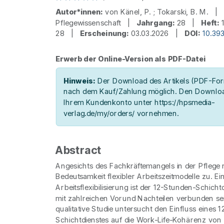
Autor*innen:
von Känel, P. ; Tokarski, B. M. 
Pflegewissenschaft |
Jahrgang:
28 |
Heft:
28 |
Erscheinung:
03.03.2026 |
DOI:
10.39
Erwerb der Online-Version als PDF-Datei
Hinweis:
Der Download des Artikels (PDF-Form
nach dem Kauf/Zahlung möglich. Den Downloa
Ihrem Kundenkonto unter https://hpsmedia-
verlag.de/my/orders/ vornehmen.
Abstract
Angesichts des Fachkräftemangels in der Pflege 
Bedeutsamkeit flexibler Arbeitszeitmodelle zu. Ei
Arbeitsflexibilisierung ist der 12-Stunden-Schicht
mit zahlreichen Vorund Nachteilen verbunden se
qualitative Studie untersucht den Einfluss eines 
Schichtdienstes auf die Work-Life-Kohärenz von