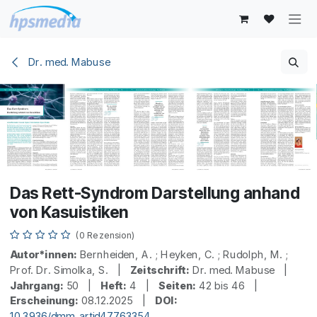
Zum Inhalt springen
Dr. med. Mabuse
Das Rett-Syndrom Darstellung anhand
von Kasuistiken
(0 Rezension)
Autor*innen:
Bernheiden, A. ; Heyken, C. ; Rudolph, M. ;
Prof. Dr. Simolka, S. |
Zeitschrift:
Dr. med. Mabuse |
Jahrgang:
50 |
Heft:
4 |
Seiten:
42 bis 46 |
Erscheinung:
08.12.2025 |
DOI:
10.3936/dmm_artid47763354