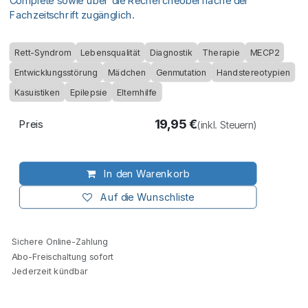
Complete sowie über die Rechercheoberfläche der
Fachzeitschrift zugänglich.
Rett-Syndrom
Lebensqualität
Diagnostik
Therapie
MECP2
Entwicklungsstörung
Mädchen
Genmutation
Handstereotypien
Kasuistiken
Epilepsie
Elternhilfe
19,95
€
Preis
(inkl. Steuern)
In den Warenkorb
Auf die Wunschliste
Sichere Online-Zahlung
Abo-Freischaltung sofort
Jederzeit kündbar