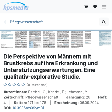
Zum Inhalt springen
Pflegewissenschaft
Die Perspektive von Männern mit
Brustkrebs auf ihre Erkrankung und
Unterstützungserwartungen. Eine
qualitativ-explorative Studie.
(0 Rezension)
Autor*innen:
Barthel, C.; Kendel, F.; Lehmann, Y. |
Zeitschrift:
Pflegewissenschaft |
Jahrgang:
26 |
Heft:
4 |
Seiten:
171 bis 178 |
Erscheinung:
06.09.2024 |
DOI:
10.3936/ds09ym81