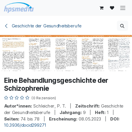
Zum Inhalt springen
Geschichte der Gesundheitsberufe
Eine Behandlungsgeschichte der
Schizophrenie
(0 Rezension)
Autor*innen:
Schleicher, P. T. |
Zeitschrift:
Geschichte
der Gesundheitsberufe |
Jahrgang:
9 |
Heft:
1 |
Seiten:
74 bis 78 |
Erscheinung:
08.05.2023 |
DOI:
10.3936/docid299271