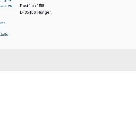
nsatz von
Postfach 1155
D-35406 Hungen
uss
telle