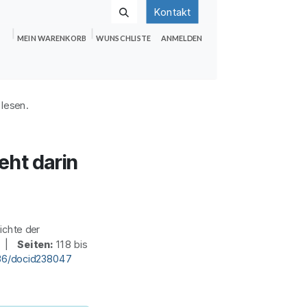
Kontakt
MEIN WARENKORB
WUNSCHLISTE
ANMELDEN
nden
Shop
Hilfe
Jobs
 lesen.
eht darin
chte der
 |
Seiten:
118 bis
36/docid238047