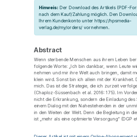
Hinweis:
Der Download des Artikels (PDF-Form
nach dem Kauf/Zahlung möglich. Den Downloa
Ihrem Kundenkonto unter https://hpsmedia-
verlag.de/my/orders/ vornehmen.
Abstract
Wenn sterbende Menschen aus ihrem Leben beri
folgende Worte: „Ich bin dankbar, wenn Leute wir
nehmen und mir ihre Welt auch bringen, damit me
klein wird. Sonst bin ich allein mit der Krankhei
mich. Das ist die Strategie, die ich zurzeit verfolg
(Chaploz-Süssenbach et al. 2016: 175). Im Vorde
nicht die Erkrankung, sondern die Einladung des
einem Dialog mit den Nahestehenden in der unmit
in den Weiten der Welt. Denn die Begleitung in d
ist „mehr als eine optimierte Versorgung“ (DGP et
Dieser Artikel ist mit einem Online-Abonnement v