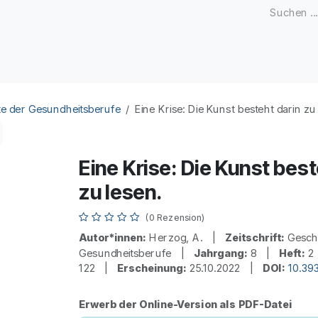
Zeitschriften
Open Access
Kongresse
Firmenku
e der Gesundheitsberufe
Eine Krise: Die Kunst besteht darin zu
Eine Krise: Die Kunst best
zu lesen.
(0 Rezension)
Autor*innen:
Herzog, A. |
Zeitschrift:
Geschi
Gesundheitsberufe |
Jahrgang:
8 |
Heft:
2
122 |
Erscheinung:
25.10.2022 |
DOI:
10.39
Erwerb der Online-Version als PDF-Datei