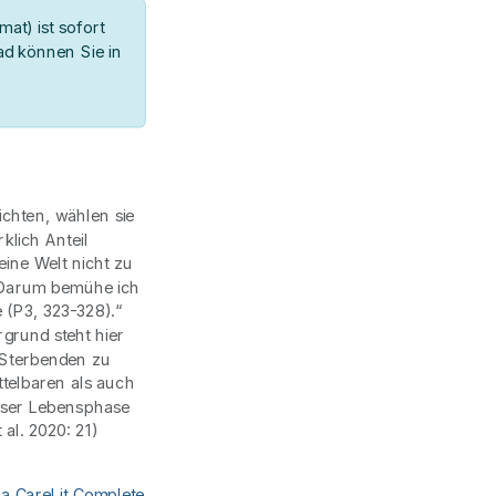
at) ist sofort
d können Sie in
chten, wählen sie
klich Anteil
ine Welt nicht zu
t. Darum bemühe ich
e (P3, 323-328).“
rgrund steht hier
 Sterbenden zu
telbaren als auch
ieser Lebensphase
 al. 2020: 21)
ia CareLit Complete