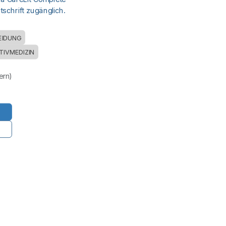
schrift zugänglich.
EIDUNG
ATIVMEDIZIN
uern)