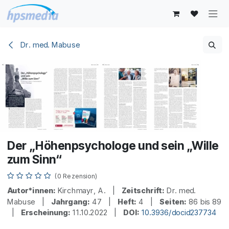
Zum Inhalt springen
Dr. med. Mabuse
Der „Höhenpsychologe und sein „Wille
zum Sinn“
(0 Rezension)
Autor*innen:
Kirchmayr, A. |
Zeitschrift:
Dr. med.
Mabuse |
Jahrgang:
47 |
Heft:
4 |
Seiten:
86 bis 89
|
Erscheinung:
11.10.2022 |
DOI:
10.3936/docid237734