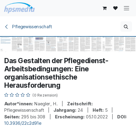
Zum Inhalt springen
Pflegewissenschaft
Das Gestalten der Pflegedienst-
Arbeitsbedingungen: Eine
organisationsethische
Herausforderung
(0 Rezension)
Autor*innen:
Naegler, H. |
Zeitschrift:
Pflegewissenschaft |
Jahrgang:
24 |
Heft:
5 |
Seiten:
295 bis 308 |
Erscheinung:
05.10.2022 |
DOI:
10.3936/22c2d91e