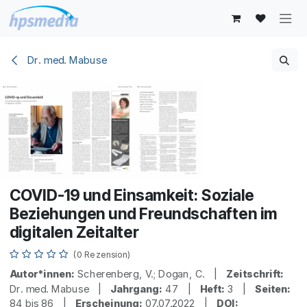
Zum Inhalt springen
Dr. med. Mabuse
COVID-19 und Einsamkeit: Soziale
Beziehungen und Freundschaften im
digitalen Zeitalter
(0 Rezension)
Autor*innen:
Scherenberg, V.; Dogan, C. |
Zeitschrift:
Dr. med. Mabuse |
Jahrgang:
47 |
Heft:
3 |
Seiten:
84 bis 86 |
Erscheinung:
07.07.2022 |
DOI: