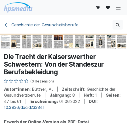
Zum Inhalt springen
Geschichte der Gesundheitsberufe
Die Tracht der Kaiserswerther
Schwestern: Von der Standeszur
Berufsbekleidung
(0 Rezension)
Autor*innen:
Büttner, A. |
Zeitschrift:
Geschichte der
Gesundheitsberufe |
Jahrgang:
8 |
Heft:
1 |
Seiten:
47 bis 61 |
Erscheinung:
01.06.2022 |
DOI:
10.3936/docid233841
Erwerb der Online-Version als PDF-Datei