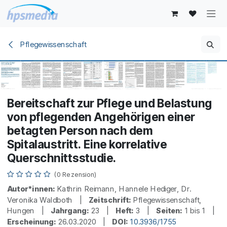
Zum Inhalt springen
Pflegewissenschaft
Bereitschaft zur Pflege und Belastung
von pflegenden Angehörigen einer
betagten Person nach dem
Spitalaustritt. Eine korrelative
Querschnittsstudie.
(0 Rezension)
Autor*innen:
Kathrin Reimann, Hannele Hediger, Dr.
Veronika Waldboth |
Zeitschrift:
Pflegewissenschaft,
Hungen |
Jahrgang:
23 |
Heft:
3 |
Seiten:
1 bis 1 |
Erscheinung:
26.03.2020 |
DOI:
10.3936/1755