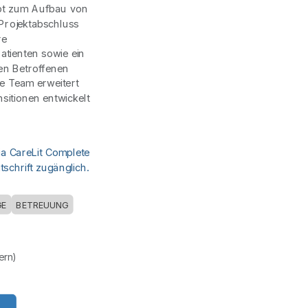
pt zum Aufbau von
 Projektabschluss
re
atienten sowie ein
en Betroffenen
te Team erweitert
itionen entwickelt
ia CareLit Complete
schrift zugänglich.
GE
BETREUUNG
uern)