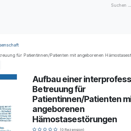
Zeitschriften
Open Access
Kongresse
Firmenku
senschaft
etreuung für Patientinnen/Patienten mit angeborenen Hämostase
Aufbau einer interprofess
Betreuung für
Patientinnen/Patienten m
angeborenen
Hämostasestörungen
(0 Rezension)