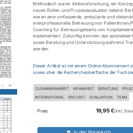
Methodisch waren Aktionsforschung, ein Konze
neuen Rollen und Prozessevaluation leitend. Bei
waren eine umfassende, ambulante und stationä
interprofessionelle Betreuung von Patientinnen/P
Coaching für Betreuungsteams von hospitalisiert
implementiert. Zukünftig könnten das spezialisier
sowie Beratung und Unterstützung während Trans
werden.
Dieser Artikel ist mit einem Online-Abonnement v
sowie über die Rechercheoberfläche der Fachzeit
ZUSAMMENARBEIT
KRANKHEIT
BERATUNG
PFLE
INTERNATIONAL
PROJEKT
EVALUATION
TEAM
19,95
€
Preis
(inkl. Ste
In den Warenkorb