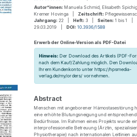
Autor*innen:
Manuela Schmid, Elisabeth Spichi
Kremer Hovinga |
Zeitschrift:
Pflegewissens
Jahrgang:
22 |
Heft:
3 |
Seiten:
1 bis 1 
29.03.2019 |
DOI:
10.3936/1588
Erwerb der Online-Version als PDF-Datei
Hinweis:
Der Download des Artikels (PDF-Form
nach dem Kauf/Zahlung möglich. Den Downloa
Ihrem Kundenkonto unter https://hpsmedia-
verlag.de/my/orders/ vornehmen.
Abstract
Menschen mit angeborener Hämostasestörung h
eine erhöhte Blutungsneigung und entsprechend v
Bedürfnisse. Im Rahmen eines Projekts wurde ei
interprofessionelle Betreuung (Ärztin, spezialisie
Physiotherapie) nach internationalen Leitlinien a