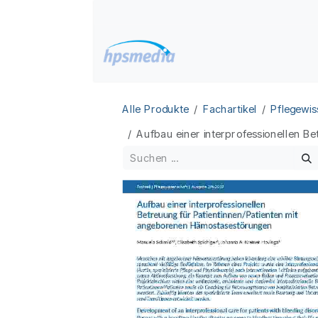
Zum Inhalt springen
Home
Datenbanken
Alle Produkte
Fachartikel
Pflegewis
Aufbau einer interprofessionellen B