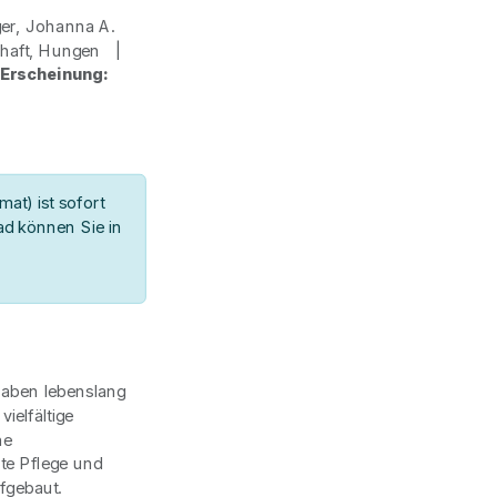
ger, Johanna A.
chaft, Hungen |
|
Erscheinung:
at) ist sofort
d können Sie in
aben lebenslang
ielfältige
ne
rte Pflege und
ufgebaut.