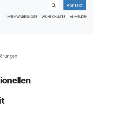
Kontakt
MEIN WARENKORB
WUNSCHLISTE
ANMELDEN
nden
Shop
Hilfe
Jobs
störungen
ionellen
it