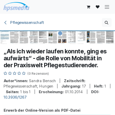
Zum Inhalt springen
Pflegewissenschaft
„Als ich wieder laufen konnte, ging es
aufwärts“ - die Rolle von Mobilität in
der Praxiswelt Pflegestudierender.
(0 Rezension)
Autor*innen:
Sandra Bensch |
Zeitschrift:
Pflegewissenschaft, Hungen |
Jahrgang:
17 |
Heft:
1 |
Seiten:
1 bis 1 |
Erscheinung:
01.10.2014 |
DOI:
10.3936/1267
Erwerb der Online-Version als PDF-Datei