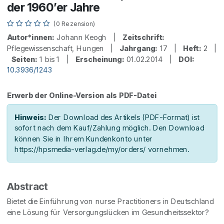
der 1960’er Jahre
(0 Rezension)
Autor*innen:
Johann Keogh |
Zeitschrift:
Pflegewissenschaft, Hungen |
Jahrgang:
17 |
Heft:
2 |
Seiten:
1 bis 1 |
Erscheinung:
01.02.2014 |
DOI:
10.3936/1243
Erwerb der Online-Version als PDF-Datei
Hinweis:
Der Download des Artikels (PDF-Format) ist
sofort nach dem Kauf/Zahlung möglich. Den Download
können Sie in Ihrem Kundenkonto unter
https://hpsmedia-verlag.de/my/orders/ vornehmen.
Abstract
Bietet die Einführung von nurse Practitioners in Deutschland
eine Lösung für Versorgungslücken im Gesundheitssektor?