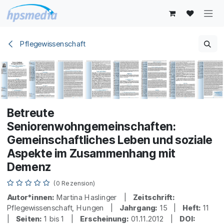
Zum Inhalt springen
Pflegewissenschaft
Betreute
Seniorenwohngemeinschaften:
Gemeinschaftliches Leben und soziale
Aspekte im Zusammenhang mit
Demenz
(0 Rezension)
Autor*innen:
Martina Haslinger |
Zeitschrift:
Pflegewissenschaft, Hungen |
Jahrgang:
15 |
Heft:
11
|
Seiten:
1 bis 1 |
Erscheinung:
01.11.2012 |
DOI: