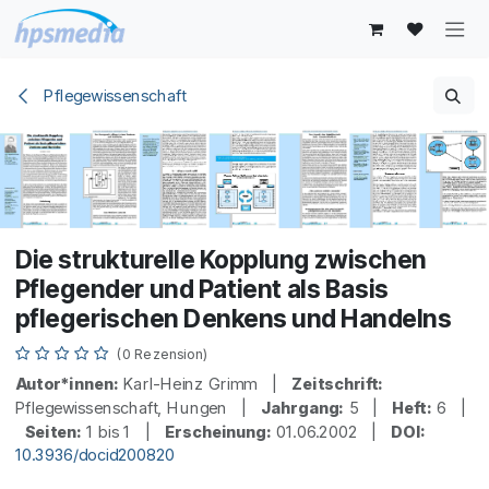
Zum Inhalt springen
Pflegewissenschaft
Die strukturelle Kopplung zwischen
Pflegender und Patient als Basis
pflegerischen Denkens und Handelns
(0 Rezension)
Autor*innen:
Karl-Heinz Grimm |
Zeitschrift:
Pflegewissenschaft, Hungen |
Jahrgang:
5 |
Heft:
6 |
Seiten:
1 bis 1 |
Erscheinung:
01.06.2002 |
DOI:
10.3936/docid200820