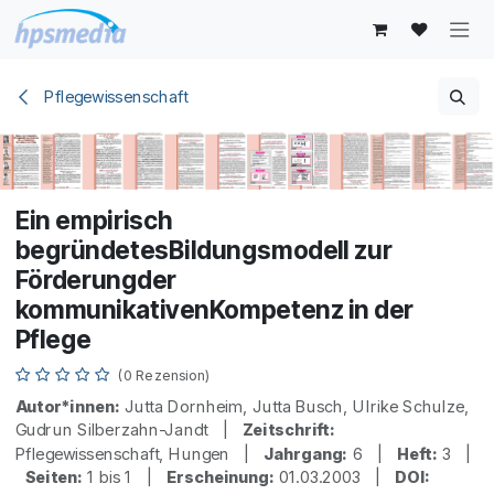
Zum Inhalt springen
Pflegewissenschaft
Ein empirisch
begründetesBildungsmodell zur
Förderungder
kommunikativenKompetenz in der
Pflege
(0 Rezension)
Autor*innen:
Jutta Dornheim, Jutta Busch, Ulrike Schulze,
Gudrun Silberzahn-Jandt |
Zeitschrift:
Pflegewissenschaft, Hungen |
Jahrgang:
6 |
Heft:
3 |
Seiten:
1 bis 1 |
Erscheinung:
01.03.2003 |
DOI: