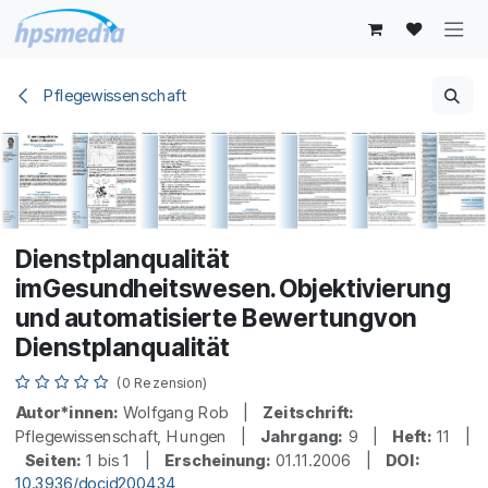
Zum Inhalt springen
Pflegewissenschaft
Dienstplanqualität
imGesundheitswesen.Objektivierung
und automatisierte Bewertungvon
Dienstplanqualität
(0 Rezension)
Autor*innen:
Wolfgang Rob |
Zeitschrift:
Pflegewissenschaft, Hungen |
Jahrgang:
9 |
Heft:
11 |
Seiten:
1 bis 1 |
Erscheinung:
01.11.2006 |
DOI:
10.3936/docid200434