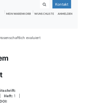
Kontakt
MEIN WARENKORB
WUNSCHLISTE
ANMELDEN
nden
Shop
Hilfe
Jobs
ssenschaftlich evaluiert
lem
t
itschrift:
 |
Heft:
1 |
DOI: