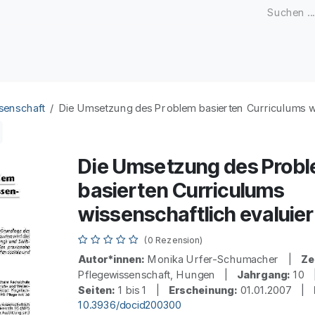
Zeitschriften
Open Access
Kongresse
Firmenku
senschaft
Die Umsetzung des Problem basierten Curriculums wi
Die Umsetzung des Prob
basierten Curriculums
wissenschaftlich evaluier
(0 Rezension)
Autor*innen:
Monika Urfer-Schumacher |
Ze
Pflegewissenschaft, Hungen |
Jahrgang:
10
Seiten:
1 bis 1 |
Erscheinung:
01.01.2007 |
10.3936/docid200300