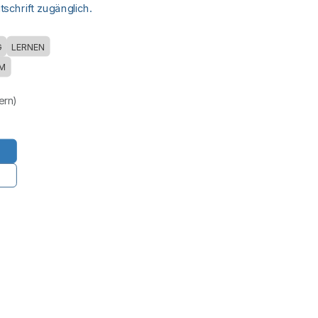
schrift zugänglich.
G
LERNEN
M
uern)