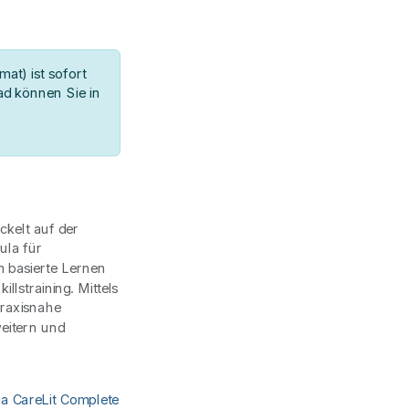
at) ist sofort
d können Sie in
ckelt auf der
ula für
m basierte Lernen
lstraining. Mittels
praxisnahe
weitern und
ia CareLit Complete