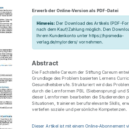
Erwerb der Online-Version als PDF-Datei
Hinweis:
Der Download des Artikels (PDF-Form
nach dem Kauf/Zahlung möglich. Den Downloa
Ihrem Kundenkonto unter https://hpsmedia-
verlag.de/my/orders/ vornehmen.
Abstract
Die Fachstelle Careum der Stiftung Careum entwi
Grundlage des Problem basierten Lernens Curric
Gesundheitsberufe. Strukturiert wird das Proble
durch die Lernformen PBL (Siebensprung) und Skil
dieser Lernformen bearbeiten die Studierenden 
Situationen, trainieren berufsrelevante Skills, er
vertiefen soziale und persönliche Kompetenzen.
Dieser Artikel ist mit einem Online-Abonnement v