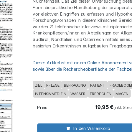
Nüchternzeit. Das Ziel dieser Untersuchung besta
Form die praktische Handhabung der präoperati
vor elektiven Eingriffen zu erfassen und Hypothe
Forschungsvorhaben in diesem klinischen Bereic
wurden 21 telefonische Interviews mit diplomier
Krankenpflegern/innen an Abteilungen der Allgem
Südtirol, Norditalien und Österreich mittels eines
basierten Erkenntnissen aufgebauten Frageboge
Dieser Artikel ist mit einem Online-Abonnement v
sowie über die Rechercheoberfläche der Fachzeit
ZIEL
PFLEGE
BEFRAGUNG
PATIENT
FRAGEBOGE
INTENSIVMEDIZIN
WASSER
ERBRECHEN
MAGEN
19,95
€
Preis
(inkl. Ste
In den Warenkorb