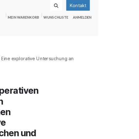
Kontakt
MEIN WARENKORB
WUNSCHLISTE
ANMELDEN
nden
Shop
Hilfe
Jobs
– Eine explorative Untersuchung an
perativen
n
nen
ve
schen und