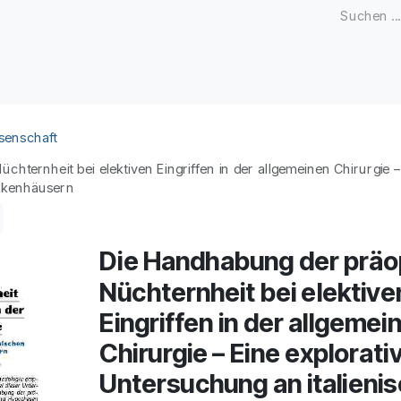
Zeitschriften
Open Access
Kongresse
Firmenku
senschaft
hternheit bei elektiven Eingriffen in der allgemeinen Chirurgie 
ankenhäusern
Die Handhabung der präo
Nüchternheit bei elektive
Eingriffen in der allgemei
Chirurgie – Eine explorati
Untersuchung an italieni