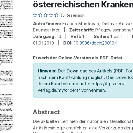
österreichischen Kranke
(0 Rezension)
Autor*innen:
Franco Mantovan, Dietmar Ausser
Baumgartner |
Zeitschrift:
Pflegewissenscha
Jahrgang:
13 |
Heft:
1 |
Seiten:
1 bis 1 |
01.01.2010 |
DOI:
10.3936/docid200104
Erwerb der Online-Version als PDF-Datei
Hinweis:
Der Download des Artikels (PDF-Form
nach dem Kauf/Zahlung möglich. Den Downloa
Ihrem Kundenkonto unter https://hpsmedia-
verlag.de/my/orders/ vornehmen.
Abstract
Die aktuellen Leitlinien der nationalen Gesellscha
Anästhesiologie empfehlen eine Verkürzung der 