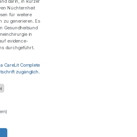
nd darin, in kurzer
ven Nüchternheit
sen für weitere
h zu generieren. Es
ten Gesundheitsund
einchirurgie in
 auf evidence-
ns durchgeführt.
ia CareLit Complete
schrift zugänglich.
N
uern)