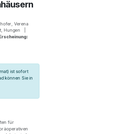
nhäusern
hofer, Verena
ft, Hungen |
Erscheinung:
at) ist sofort
d können Sie in
ften für
präoperativen