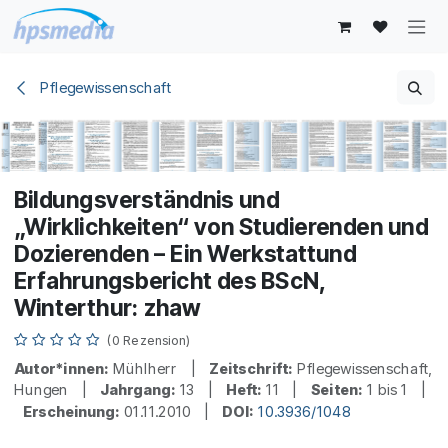
Zum Inhalt springen
Pflegewissenschaft
Bildungsverständnis und
„Wirklichkeiten“ von Studierenden und
Dozierenden – Ein Werkstattund
Erfahrungsbericht des BScN,
Winterthur: zhaw
(0 Rezension)
Autor*innen:
Mühlherr |
Zeitschrift:
Pflegewissenschaft,
Hungen |
Jahrgang:
13 |
Heft:
11 |
Seiten:
1 bis 1 |
Erscheinung:
01.11.2010 |
DOI:
10.3936/1048