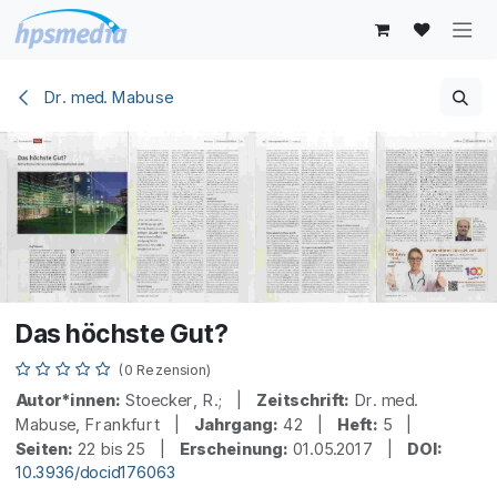
Zum Inhalt springen
Dr. med. Mabuse
Das höchste Gut?
(0 Rezension)
Autor*innen:
Stoecker, R.; |
Zeitschrift:
Dr. med.
Mabuse, Frankfurt |
Jahrgang:
42 |
Heft:
5 |
Seiten:
22 bis 25 |
Erscheinung:
01.05.2017 |
DOI:
10.3936/docid176063