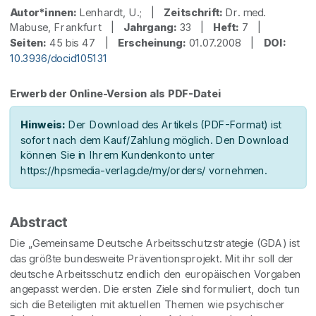
Autor*innen:
Lenhardt, U.; |
Zeitschrift:
Dr. med.
Mabuse, Frankfurt |
Jahrgang:
33 |
Heft:
7 |
Seiten:
45 bis 47 |
Erscheinung:
01.07.2008 |
DOI:
10.3936/docid105131
Erwerb der Online-Version als PDF-Datei
Hinweis:
Der Download des Artikels (PDF-Format) ist
sofort nach dem Kauf/Zahlung möglich. Den Download
können Sie in Ihrem Kundenkonto unter
https://hpsmedia-verlag.de/my/orders/ vornehmen.
Abstract
Die „Gemeinsame Deutsche Arbeitsschutzstrategie (GDA) ist
das größte bundesweite Präventionsprojekt. Mit ihr soll der
deutsche Arbeitsschutz endlich den europäischen Vorgaben
angepasst werden. Die ersten Ziele sind formuliert, doch tun
sich die Beteiligten mit aktuellen Themen wie psychischer