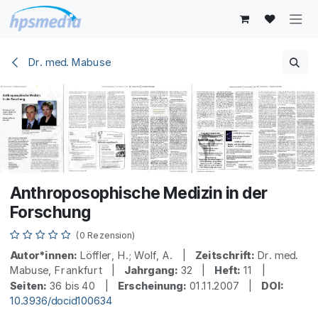
Zum Inhalt springen
Dr. med. Mabuse
Anthroposophische Medizin in der
Forschung
(0 Rezension)
Autor*innen:
Löffler, H.; Wolf, A. |
Zeitschrift:
Dr. med.
Mabuse, Frankfurt |
Jahrgang:
32 |
Heft:
11 |
Seiten:
36 bis 40 |
Erscheinung:
01.11.2007 |
DOI:
10.3936/docid100634